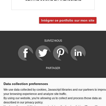
Intégrer ce portfolio sur mon site
SUIVEZ-NOUS
PARTAGER
Data collection preferences
sé par :
Financé par :
Soutenu par :
En partenariat av
We use data collected by cookies, Javascript libraries and our partners to impro
your browsing experience and analyze site traffic.
By using our website, you're allowing us to collect and process those data as
described in our privacy policy.