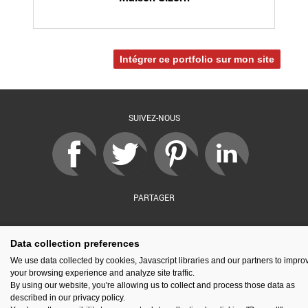
Intégrer ce portfolio sur mon site
SUIVEZ-NOUS
PARTAGER
Data collection preferences
sé par :
Financé par :
Soutenu par :
En partenariat av
We use data collected by cookies, Javascript libraries and our partners to impro
your browsing experience and analyze site traffic.
By using our website, you're allowing us to collect and process those data as
described in our privacy policy.