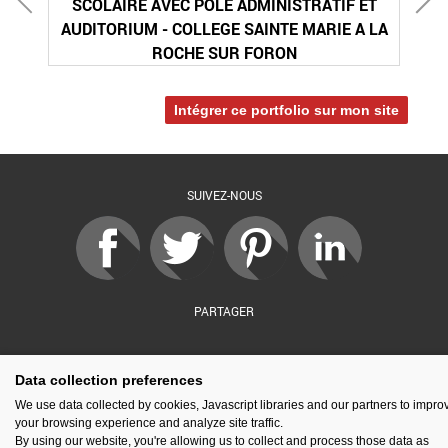
SCOLAIRE AVEC POLE ADMINISTRATIF ET
AUDITORIUM - COLLEGE SAINTE MARIE A LA
ROCHE SUR FORON
Intégrer ce portfolio sur mon site
SUIVEZ-NOUS
PARTAGER
Data collection preferences
sé par :
Financé par :
Soutenu par :
En partenariat av
We use data collected by cookies, Javascript libraries and our partners to impro
your browsing experience and analyze site traffic.
By using our website, you're allowing us to collect and process those data as