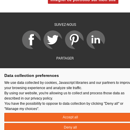
SUIVEZ-NOUS
PARTAGER
Data collection preferences
sé par :
Financé par :
Soutenu par :
En partenariat av
We use data collected by cookies, Javascript libraries and our partners to impro
your browsing experience and analyze site traffic.
By using our website, you're allowing us to collect and process those data as
described in our privacy policy.
You have the possibility to oppose to data collection by clicking "Deny all" or
Espace presse
Kit de communication
Contact
Mentions légales
"Manage my choices".
Newsletter
Gestion des cookies
Accept all
Deny all