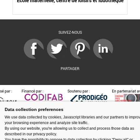
Ecole maternelle, centre de loisirs et ludothèque
SUIVEZ-NOUS
PARTAGER
sé par :
Financé par :
Soutenu par :
En partenariat av
Data collection preferences
We use data collected by cookies, Javascript libraries and our partners to impro
Espace presse
Kit de communication
Contact
Mentions légales
your browsing experience and analyze site traffic.
Newsletter
Gestion des cookies
By using our website, you're allowing us to collect and process those data as
described in our privacy policy.
You have the possibility to oppose to data collection by clicking "Deny all" or