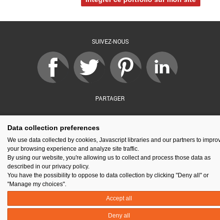
SUIVEZ-NOUS
PARTAGER
Data collection preferences
sé par :
Financé par :
Soutenu par :
En partenariat av
We use data collected by cookies, Javascript libraries and our partners to impro
your browsing experience and analyze site traffic.
By using our website, you're allowing us to collect and process those data as
described in our privacy policy.
You have the possibility to oppose to data collection by clicking "Deny all" or
Espace presse
Kit de communication
Contact
Mentions légales
"Manage my choices".
Newsletter
Gestion des cookies
Accept all
Deny all