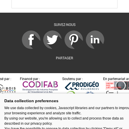
SUIVEZ-NOUS
PARTAGER
sé par :
Financé par :
Soutenu par :
En partenariat av
Data collection preferences
Espace presse
Kit de communication
Contact
Mentions légales
We use data collected by cookies, Javascript libraries and our partners to impro
Newsletter
Gestion des cookies
your browsing experience and analyze site traffic.
By using our website, you're allowing us to collect and process those data as
described in our privacy policy.
You have the possibility to oppose to data collection by clicking "Deny all" or