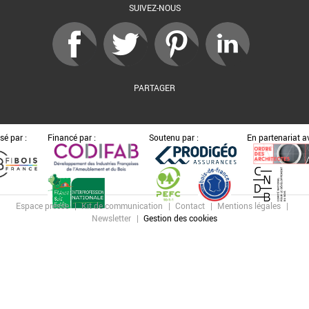
SUIVEZ-NOUS
PARTAGER
sé par :
Financé par :
Soutenu par :
En partenariat av
Espace presse
Kit de communication
Contact
Mentions légales
Newsletter
Gestion des cookies