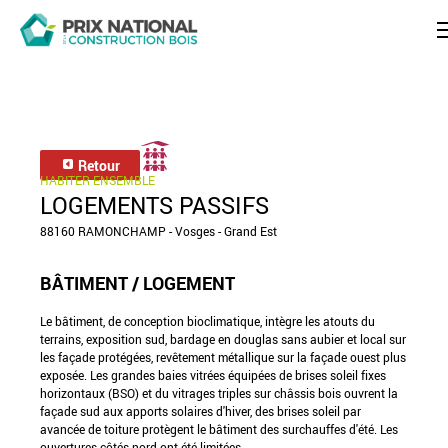
Retour
HABITER ENSEMBLE
LOGEMENTS PASSIFS
88160 RAMONCHAMP - Vosges - Grand Est
BÂTIMENT / LOGEMENT
Le bâtiment, de conception bioclimatique, intègre les atouts du
terrains, exposition sud, bardage en douglas sans aubier et local sur
les façade protégées, revêtement métallique sur la façade ouest plus
exposée. Les grandes baies vitrées équipées de brises soleil fixes
horizontaux (BSO) et du vitrages triples sur châssis bois ouvrent la
façade sud aux apports solaires d'hiver, des brises soleil par
avancée de toiture protègent le bâtiment des surchauffes d'été. Les
ouvertures côtés nord ont été limitées.