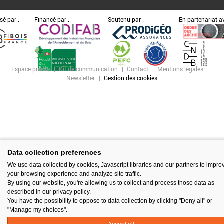
sé par :
Financé par :
Soutenu par :
En partenariat av
Espace presse
Kit de communication
Contact
Mentions légales
Newsletter
Gestion des cookies
Data collection preferences
We use data collected by cookies, Javascript libraries and our partners to impro
your browsing experience and analyze site traffic.
By using our website, you're allowing us to collect and process those data as
described in our privacy policy.
You have the possibility to oppose to data collection by clicking "Deny all" or
"Manage my choices".