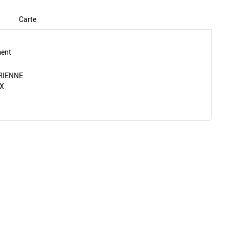
Carte
ment
BRIENNE
UX