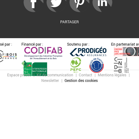
PARTAGER
sé par :
Financé par :
Soutenu par :
En partenariat av
Espace presse
Kit de communication
Contact
Mentions légales
Newsletter
Gestion des cookies