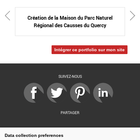
Création de la Maison du Parc Naturel
Régional des Causses du Quercy
Intégrer ce portfolio sur mon site
SUIVEZ-NOUS
PARTAGER
sé par :
Financé par :
Soutenu par :
En partenariat av
Data collection preferences