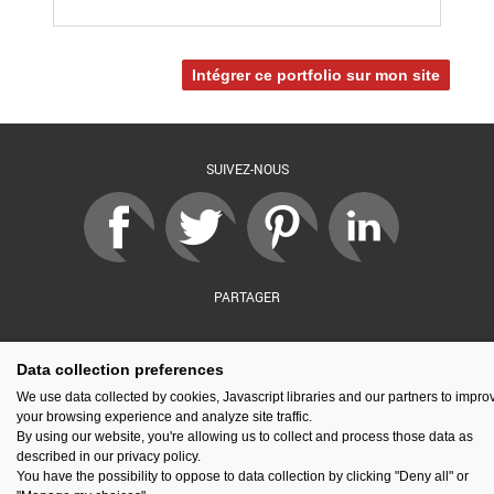
Intégrer ce portfolio sur mon site
SUIVEZ-NOUS
PARTAGER
Data collection preferences
sé par :
Financé par :
Soutenu par :
En partenariat av
We use data collected by cookies, Javascript libraries and our partners to impro
your browsing experience and analyze site traffic.
By using our website, you're allowing us to collect and process those data as
described in our privacy policy.
You have the possibility to oppose to data collection by clicking "Deny all" or
Espace presse
Kit de communication
Contact
Mentions légales