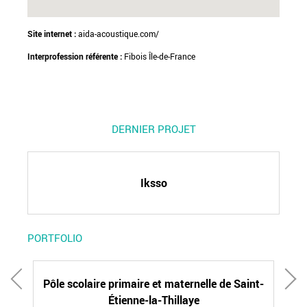
Site internet :
aida-acoustique.com/
Interprofession référente :
Fibois Île-de-France
DERNIER PROJET
Iksso
PORTFOLIO
Pôle scolaire primaire et maternelle de Saint-
G
Étienne-la-Thillaye