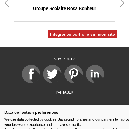
Groupe Scolaire Rosa Bonheur
Intégrer ce portfolio sur mon site
SUIVEZ-NOUS
PARTAGER
Data collection preferences
sé par :
Financé par :
Soutenu par :
En partenariat av
We use data collected by cookies, Javascript libraries and our partners to impro
your browsing experience and analyze site traffic.