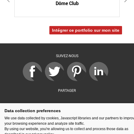
Dôme Club
Intégrer ce portfolio sur mon site
SUIVEZ-NOUS
PARTAGER
Data collection preferences
sé par :
Financé par :
Soutenu par :
En partenariat av
We use data collected by cookies, Javascript libraries and our partners to impro
your browsing experience and analyze site traffic.
By using our website, you're allowing us to collect and process those data as