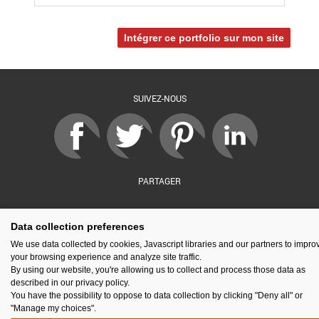
Intégrer ce portfolio sur mon site
SUIVEZ-NOUS
PARTAGER
Data collection preferences
sé par :
Financé par :
Soutenu par :
En partenariat av
We use data collected by cookies, Javascript libraries and our partners to impro
your browsing experience and analyze site traffic.
By using our website, you're allowing us to collect and process those data as
described in our privacy policy.
You have the possibility to oppose to data collection by clicking "Deny all" or
Espace presse
Kit de communication
Contact
Mentions légales
"Manage my choices".
Newsletter
Gestion des cookies